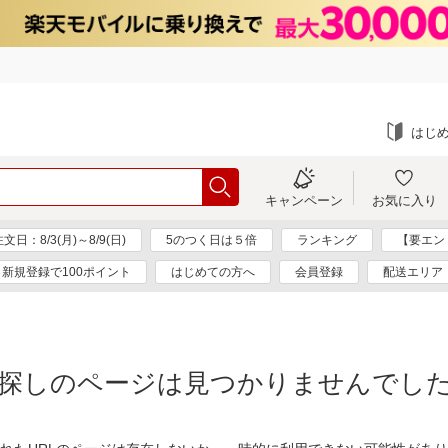
はじ
キャンペーン
お気に入り
：8/3(月)～8/9(日)
5のつく日は５倍
ランキング
【要エン
新規登録で100ポイント
はじめての方へ
会員登録
配送エリア
探しのページは見つかりませんでし