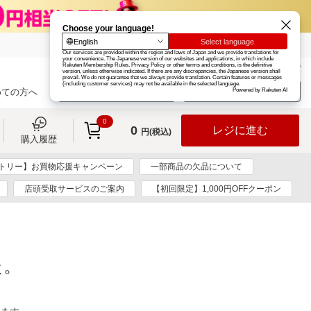
楽天グループ
カード
楽天市場
お知らせ
ヘルプ
楽天会員登録
ログイン
めての方へ
0
0
レジに進む
円(税込)
購入履歴
トリー】お買物応援キャンペーン
一部商品の欠品について
店頭受取サービスのご案内
【初回限定】1,000円OFFクーポン
た。