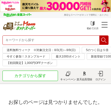
身近なスーパーがネットで便利に・おトクに
初めての方
送料無料ウィーク ※対象注文日：8/3(月)～8/9(日)
5のつく日は５倍
今すぐ参加！スタンプカード
最大1000ポイント
新規登録で10
【初回限定】1,000円OFFクーポン
カテゴリから探す
キャンペーン
楽天会員登録
ログイン
お探しのページは見つかりませんでした。