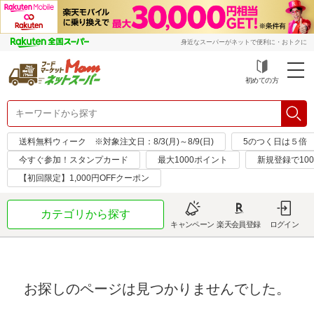
身近なスーパーがネットで便利に・おトクに
初めての方
送料無料ウィーク ※対象注文日：8/3(月)～8/9(日)
5のつく日は５倍
今すぐ参加！スタンプカード
最大1000ポイント
新規登録で10
【初回限定】1,000円OFFクーポン
カテゴリから探す
キャンペーン
楽天会員登録
ログイン
お探しのページは見つかりませんでした。