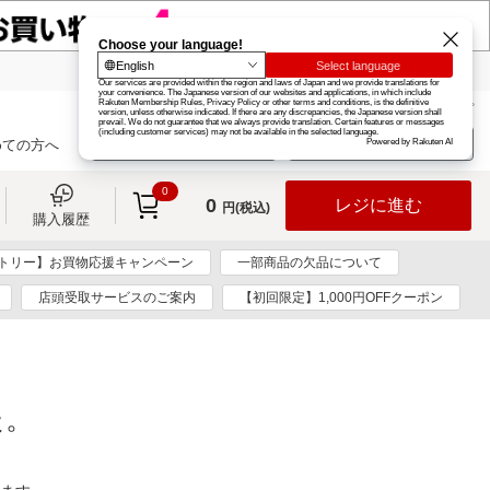
楽天グループ
カード
楽天市場
お知らせ
ヘルプ
楽天会員登録
ログイン
めての方へ
0
0
レジに進む
円(税込)
購入履歴
トリー】お買物応援キャンペーン
一部商品の欠品について
店頭受取サービスのご案内
【初回限定】1,000円OFFクーポン
た。