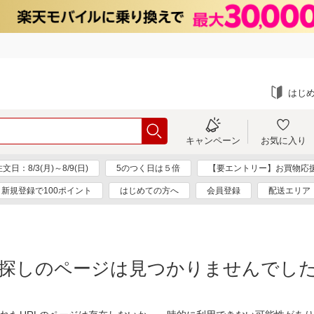
はじ
キャンペーン
お気に入り
：8/3(月)～8/9(日)
5のつく日は５倍
【要エントリー】お買物応
新規登録で100ポイント
はじめての方へ
会員登録
配送エリア
探しのページは見つかりませんでし