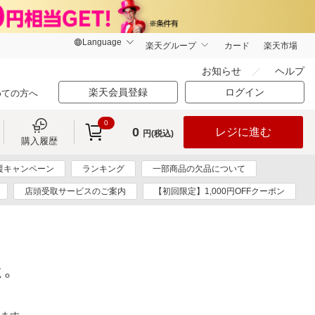
楽天グループ
カード
楽天市場
お知らせ
ヘルプ
楽天会員登録
ログイン
めての方へ
0
0
レジに進む
円(税込)
購入履歴
援キャンペーン
ランキング
一部商品の欠品について
店頭受取サービスのご案内
【初回限定】1,000円OFFクーポン
た。