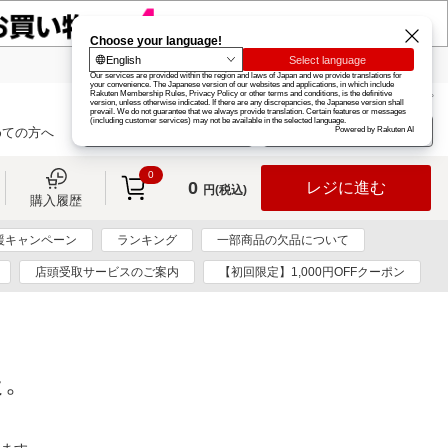
楽天グループ
カード
楽天市場
お知らせ
ヘルプ
楽天会員登録
ログイン
めての方へ
0
0
レジに進む
円(税込)
購入履歴
援キャンペーン
ランキング
一部商品の欠品について
店頭受取サービスのご案内
【初回限定】1,000円OFFクーポン
た。