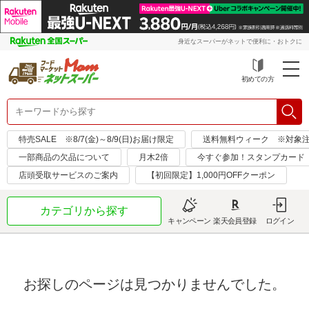
身近なスーパーがネットで便利に・おトクに
初めての方
特売SALE ※8/7(金)～8/9(日)お届け限定
送料無料ウィーク ※対象注文日：
一部商品の欠品について
月木2倍
今すぐ参加！スタンプカード
店頭受取サービスのご案内
【初回限定】1,000円OFFクーポン
カテゴリから探す
キャンペーン
楽天会員登録
ログイン
お探しのページは見つかりませんでした。