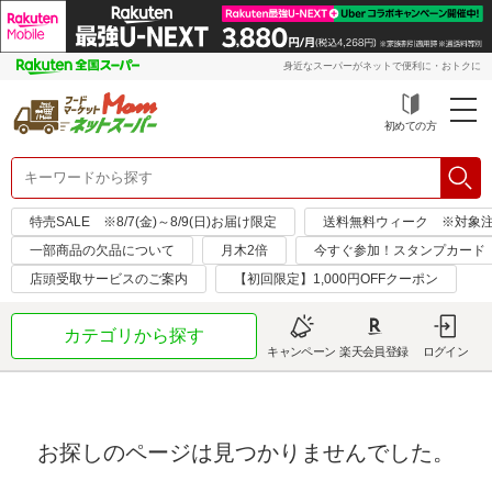
身近なスーパーがネットで便利に・おトクに
初めての方
特売SALE ※8/7(金)～8/9(日)お届け限定
送料無料ウィーク ※対象注文日：
一部商品の欠品について
月木2倍
今すぐ参加！スタンプカード
店頭受取サービスのご案内
【初回限定】1,000円OFFクーポン
カテゴリから探す
キャンペーン
楽天会員登録
ログイン
お探しのページは見つかりませんでした。