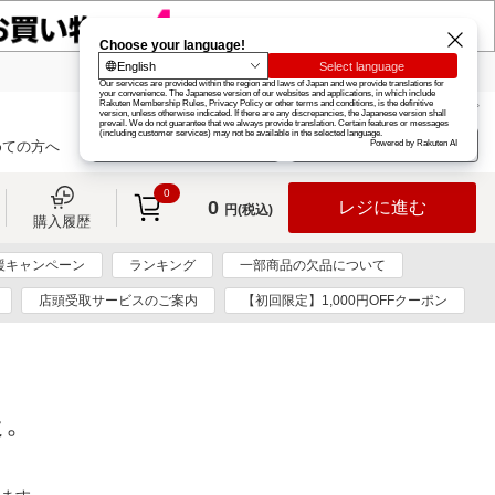
楽天グループ
カード
楽天市場
お知らせ
ヘルプ
楽天会員登録
ログイン
めての方へ
0
0
レジに進む
円(税込)
購入履歴
援キャンペーン
ランキング
一部商品の欠品について
店頭受取サービスのご案内
【初回限定】1,000円OFFクーポン
た。