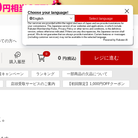
楽天グループ
カード
楽天市場
お知らせ
ヘルプ
楽天会員登録
ログイン
めての方へ
0
0
レジに進む
円(税込)
購入履歴
援キャンペーン
ランキング
一部商品の欠品について
店頭受取サービスのご案内
【初回限定】1,000円OFFクーポン
た。