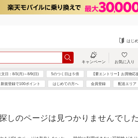
はじ
キャンペーン
お気に入り
：8/3(月)～8/9(日)
5のつく日は５倍
【要エントリー】お買物応
新規登録で100ポイント
はじめての方へ
会員登録
配送エリア
探しのページは見つかりませんでし