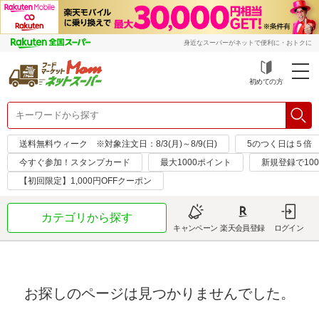
身近なスーパーがネットで便利に・おトクに
初めての方
送料無料ウィーク ※対象注文日：8/3(月)～8/9(日)
5のつく日は５倍
今すぐ参加！スタンプカード
最大1000ポイント
新規登録で10
【初回限定】1,000円OFFクーポン
カテゴリから探す
キャンペーン
楽天会員登録
ログイン
お探しのページは見つかりませんでした。