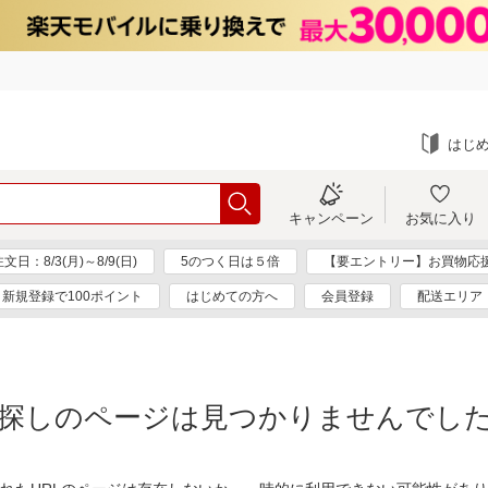
はじ
キャンペーン
お気に入り
：8/3(月)～8/9(日)
5のつく日は５倍
【要エントリー】お買物応
新規登録で100ポイント
はじめての方へ
会員登録
配送エリア
探しのページは見つかりませんでし