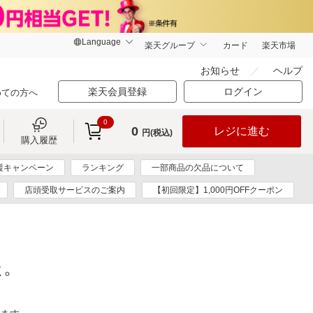
楽天グループ
カード
楽天市場
お知らせ
ヘルプ
楽天会員登録
ログイン
めての方へ
0
0
レジに進む
円(税込)
購入履歴
援キャンペーン
ランキング
一部商品の欠品について
店頭受取サービスのご案内
【初回限定】1,000円OFFクーポン
た。