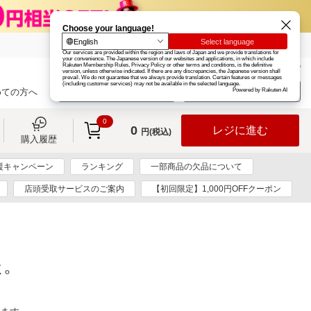
楽天グループ
カード
楽天市場
お知らせ
ヘルプ
楽天会員登録
ログイン
めての方へ
0
0
レジに進む
円(税込)
購入履歴
援キャンペーン
ランキング
一部商品の欠品について
店頭受取サービスのご案内
【初回限定】1,000円OFFクーポン
た。