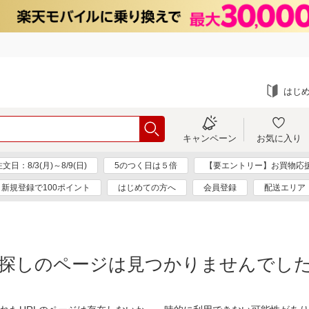
はじ
キャンペーン
お気に入り
：8/3(月)～8/9(日)
5のつく日は５倍
【要エントリー】お買物応
新規登録で100ポイント
はじめての方へ
会員登録
配送エリア
探しのページは見つかりませんでし