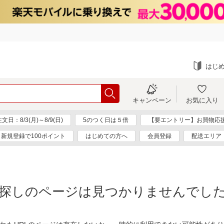
はじ
キャンペーン
お気に入り
：8/3(月)～8/9(日)
5のつく日は５倍
【要エントリー】お買物応
新規登録で100ポイント
はじめての方へ
会員登録
配送エリア
探しのページは見つかりませんでし