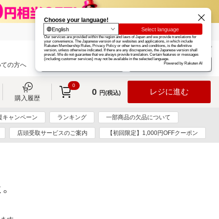
楽天グループ
カード
楽天市場
お知らせ
ヘルプ
楽天会員登録
ログイン
めての方へ
0
0
レジに進む
円(税込)
購入履歴
援キャンペーン
ランキング
一部商品の欠品について
店頭受取サービスのご案内
【初回限定】1,000円OFFクーポン
た。