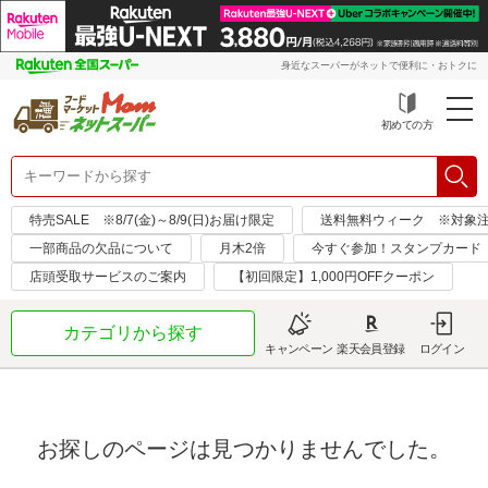
身近なスーパーがネットで便利に・おトクに
初めての方
特売SALE ※8/7(金)～8/9(日)お届け限定
送料無料ウィーク ※対象注文日：
一部商品の欠品について
月木2倍
今すぐ参加！スタンプカード
店頭受取サービスのご案内
【初回限定】1,000円OFFクーポン
カテゴリから探す
キャンペーン
楽天会員登録
ログイン
お探しのページは見つかりませんでした。