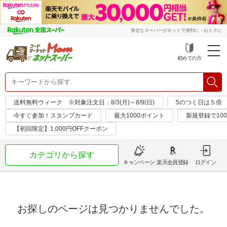
身近なスーパーがネットで便利に・おトクに
初めての方
送料無料ウィーク ※対象注文日：8/3(月)～8/9(日)
5のつく日は５倍
今すぐ参加！スタンプカード
最大1000ポイント
新規登録で10
【初回限定】1,000円OFFクーポン
カテゴリから探す
キャンペーン
楽天会員登録
ログイン
お探しのページは見つかりませんでした。