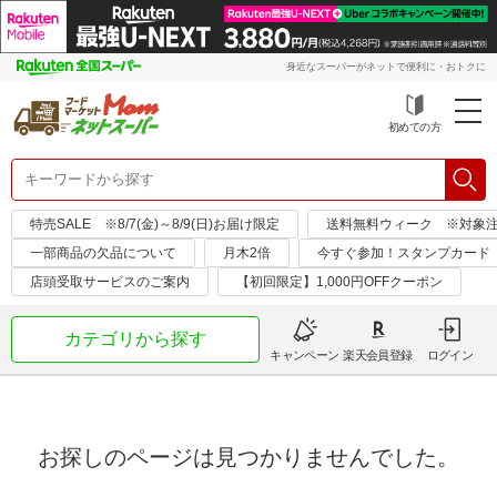
身近なスーパーがネットで便利に・おトクに
初めての方
特売SALE ※8/7(金)～8/9(日)お届け限定
送料無料ウィーク ※対象注文日：
一部商品の欠品について
月木2倍
今すぐ参加！スタンプカード
店頭受取サービスのご案内
【初回限定】1,000円OFFクーポン
カテゴリから探す
キャンペーン
楽天会員登録
ログイン
お探しのページは見つかりませんでした。