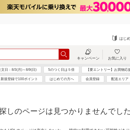
はじ
キャンペーン
お気に入り
：8/3(月)～8/9(日)
5のつく日は５倍
【要エントリー】お買物応
新規登録で100ポイント
はじめての方へ
会員登録
配送エリア
探しのページは見つかりませんでし