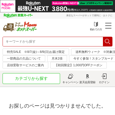
身近なスーパーがネットで便利に・おトクに
初めての方
特売SALE ※8/7(金)～8/9(日)お届け限定
送料無料ウィーク ※対象注文日：
一部商品の欠品について
月木2倍
今すぐ参加！スタンプカード
店頭受取サービスのご案内
【初回限定】1,000円OFFクーポン
カテゴリから探す
キャンペーン
楽天会員登録
ログイン
お探しのページは見つかりませんでした。