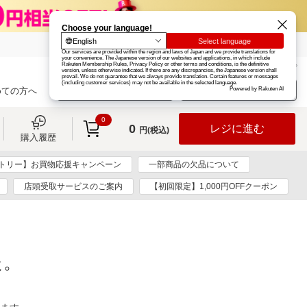
楽天グループ
カード
楽天市場
お知らせ
ヘルプ
楽天会員登録
ログイン
めての方へ
0
0
レジに進む
円(税込)
購入履歴
トリー】お買物応援キャンペーン
一部商品の欠品について
店頭受取サービスのご案内
【初回限定】1,000円OFFクーポン
た。