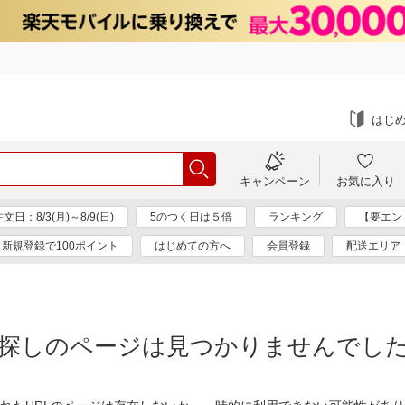
はじ
キャンペーン
お気に入り
：8/3(月)～8/9(日)
5のつく日は５倍
ランキング
【要エン
新規登録で100ポイント
はじめての方へ
会員登録
配送エリア
探しのページは見つかりませんでし