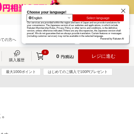
楽天グループ
カード
楽天市場
お知らせ
ヘルプ
楽天会員登録
ログイン
めての方へ
0
0
レジに進む
円(税込)
購入履歴
最大1000ポイント
はじめてのご購入で100Ptプレゼント
た。