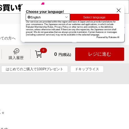
楽天グループ
カード
楽天市場
お知らせ
ヘルプ
楽天会員登録
ログイン
めての方へ
0
0
レジに進む
円(税込)
購入履歴
はじめてのご購入で100Ptプレゼント
ドキップライス
た。