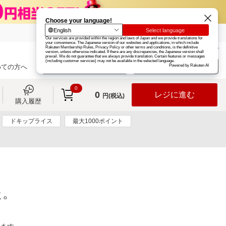
楽天グループ
カード
楽天市場
お知らせ
ヘルプ
楽天会員登録
ログイン
めての方へ
0
0
レジに進む
円(税込)
購入履歴
ドキップライス
最大1000ポイント
た。