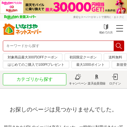
身近なスーパーがネットで便利に・おトクに
初めての方
対象商品最大300円OFFクーポン
初回限定クーポン
送料無料
はじめてのご購入で100Ptプレゼント
最大1000ポイント
新規登
カテゴリから探す
キャンペーン
楽天会員登録
ログイン
お探しのページは見つかりませんでした。
指定されたURLのページは存在しないか、一時的に利用できない可