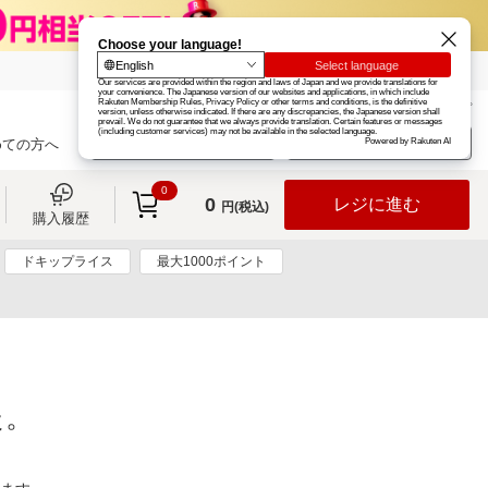
楽天グループ
カード
楽天市場
お知らせ
ヘルプ
楽天会員登録
ログイン
めての方へ
0
0
レジに進む
円(税込)
購入履歴
ドキップライス
最大1000ポイント
た。