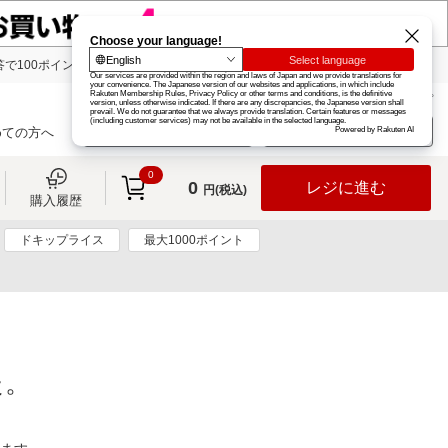
で100ポイント!
楽天グループ
カード
楽天市場
お知らせ
ヘルプ
楽天会員登録
ログイン
めての方へ
0
0
レジに進む
円(税込)
購入履歴
ドキップライス
最大1000ポイント
た。