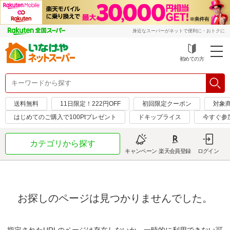
身近なスーパーがネットで便利に・おトクに
初めての方
送料無料
11日限定！222円OFF
初回限定クーポン
対象商
はじめてのご購入で100Ptプレゼント
ドキップライス
今すぐ参
カテゴリから探す
キャンペーン
楽天会員登録
ログイン
お探しのページは見つかりませんでした。
指定されたURLのページは存在しないか、一時的に利用できない可