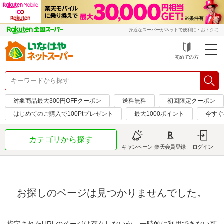
身近なスーパーがネットで便利に・おトクに
初めての方
対象商品最大300円OFFクーポン
送料無料
初回限定クーポン
はじめてのご購入で100Ptプレゼント
最大1000ポイント
今すぐ
カテゴリから探す
キャンペーン
楽天会員登録
ログイン
お探しのページは見つかりませんでした。
指定されたURLのページは存在しないか、一時的に利用できない可