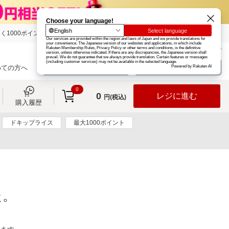
く1000ポイント
楽天グループ
カード
楽天市場
お知らせ
ヘルプ
楽天会員登録
ログイン
めての方へ
0
0
レジに進む
円(税込)
購入履歴
ドキップライス
最大1000ポイント
た。