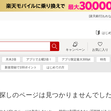
[楽天銀行]もれな
はじ
キャンペーン
お気に入り
月木2倍
アプリで土曜2倍！
アプリ限定最大300pt
特売
新規登録で100ポイント
はじめての方
探しのページは見つかりませんでし