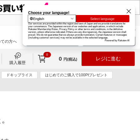
楽天グループ
カード
楽天市場
お知らせ
ヘルプ
楽天会員登録
ログイン
めての方へ
0
0
レジに進む
円(税込)
購入履歴
ドキップライス
はじめてのご購入で100Ptプレゼント
た。