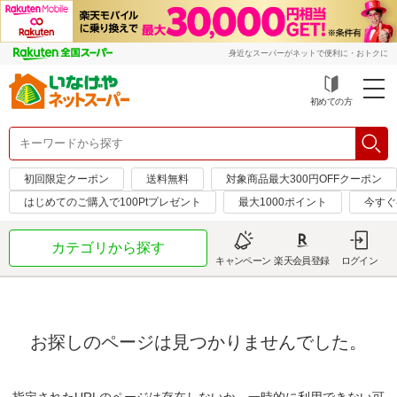
身近なスーパーがネットで便利に・おトクに
初めての方
初回限定クーポン
送料無料
対象商品最大300円OFFクーポン
はじめてのご購入で100Ptプレゼント
最大1000ポイント
今すぐ
カテゴリから探す
キャンペーン
楽天会員登録
ログイン
お探しのページは見つかりませんでした。
指定されたURLのページは存在しないか、一時的に利用できない可