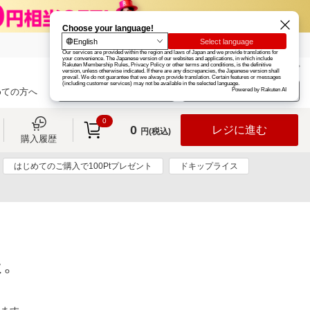
楽天グループ
カード
楽天市場
お知らせ
ヘルプ
楽天会員登録
ログイン
めての方へ
0
0
レジに進む
円(税込)
購入履歴
はじめてのご購入で100Ptプレゼント
ドキップライス
た。