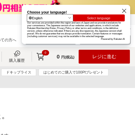
楽天グループ
カード
楽天市場
お知らせ
ヘルプ
楽天会員登録
ログイン
めての方へ
0
0
レジに進む
円(税込)
購入履歴
ドキップライス
はじめてのご購入で100Ptプレゼント
た。