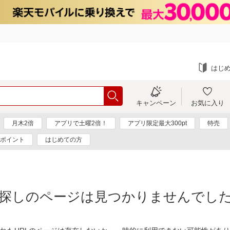
はじ
キャンペーン
お気に入り
月木2倍
アプリで土曜2倍！
アプリ限定最大300pt
特売
0ポイント
はじめての方
探しのページは見つかりませんでし