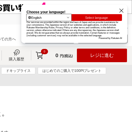
楽天グループ
カード
楽天市場
お知らせ
ヘルプ
楽天会員登録
ログイン
めての方へ
0
0
レジに進む
円(税込)
購入履歴
ドキップライス
はじめてのご購入で100Ptプレゼント
た。