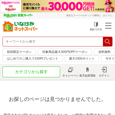
身近なスーパーがネットで便利に・おトクに
初めての方
初回限定クーポン
対象商品最大300円OFFクーポン
送料無料
はじめてのご購入で100Ptプレゼント
最大1000ポイント
今すぐ
カテゴリから探す
キャンペーン
楽天会員登録
ログイン
お探しのページは見つかりませんでした。
指定されたURLのページは存在しないか、一時的に利用できない可