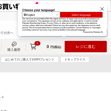
楽天グループ
カード
楽天市場
お知らせ
ヘルプ
楽天会員登録
ログイン
めての方へ
0
0
レジに進む
円(税込)
購入履歴
はじめてのご購入で100Ptプレゼント
ドキップライス
た。