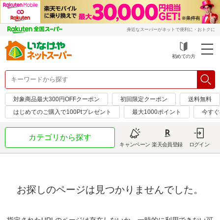
身近なスーパーがネットで便利に・おトクに
初めての方
対象商品最大300円OFFクーポン
初回限定クーポン
送料無料
はじめてのご購入で100Ptプレゼント
最大1000ポイント
今すぐ
カテゴリから探す
キャンペーン
楽天会員登録
ログイン
お探しのページは見つかりませんでした。
指定されたURLのページは存在しないか、一時的に利用できない可