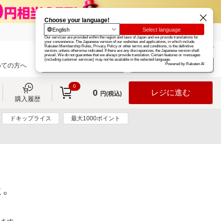
楽天グループ
カード
楽天市場
お知らせ
ヘルプ
楽天会員登録
ログイン
めての方へ
0
0
レジに進む
円(税込)
購入履歴
ドキップライス
最大1000ポイント
た。