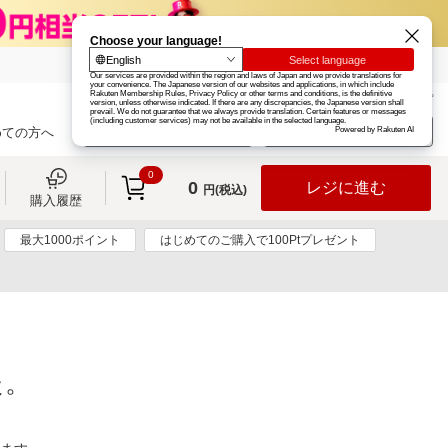
楽天グループ
カード
楽天市場
お知らせ
ヘルプ
楽天会員登録
ログイン
めての方へ
0
0
レジに進む
円(税込)
購入履歴
最大1000ポイント
はじめてのご購入で100Ptプレゼント
た。