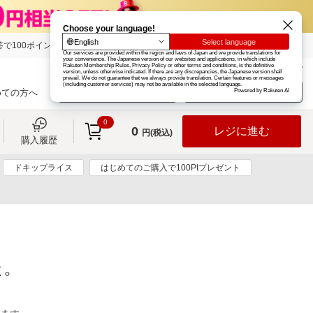
で100ポイント!
楽天グループ
カード
楽天市場
お知らせ
ヘルプ
楽天会員登録
ログイン
めての方へ
0
0
レジに進む
円(税込)
購入履歴
ドキップライス
はじめてのご購入で100Ptプレゼント
た。