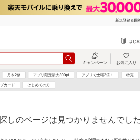
新規登録＆回答
はじ
キャンペーン
お気に入り
月木2倍
アプリ限定最大300pt
アプリで土曜2倍！
特売
プカード
はじめての方
探しのページは見つかりませんでし