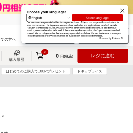
楽天グループ
カード
楽天市場
お知らせ
ヘルプ
楽天会員登録
ログイン
めての方へ
0
0
レジに進む
円(税込)
購入履歴
はじめてのご購入で100Ptプレゼント
ドキップライス
た。