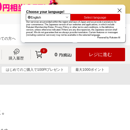
楽天グループ
カード
楽天市場
お知らせ
ヘルプ
楽天会員登録
ログイン
めての方へ
0
0
レジに進む
円(税込)
購入履歴
はじめてのご購入で100Ptプレゼント
最大1000ポイント
た。