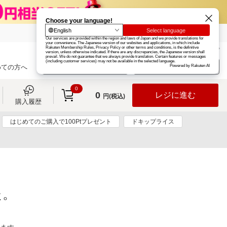
楽天グループ
カード
楽天市場
お知らせ
ヘルプ
楽天会員登録
ログイン
めての方へ
0
0
レジに進む
円(税込)
購入履歴
はじめてのご購入で100Ptプレゼント
ドキップライス
た。