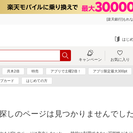
[楽天銀行]もれな
はじ
キャンペーン
お気に入り
月木2倍
特売
アプリで土曜2倍！
アプリ限定最大300pt
プカード
はじめての方
探しのページは見つかりませんでし