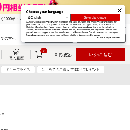
く1000ポイント
楽天グループ
カード
楽天市場
お知らせ
ヘルプ
楽天会員登録
ログイン
めての方へ
0
0
レジに進む
円(税込)
購入履歴
ドキップライス
はじめてのご購入で100Ptプレゼント
た。