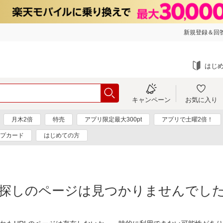
新規登録＆回答
はじ
キャンペーン
お気に入り
月木2倍
特売
アプリ限定最大300pt
アプリで土曜2倍！
プカード
はじめての方
探しのページは見つかりませんでし