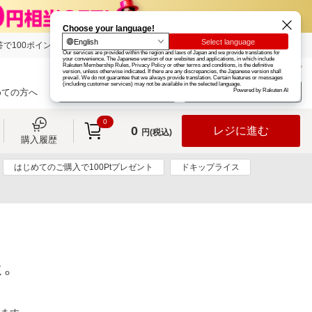
で100ポイント!
楽天グループ
カード
楽天市場
お知らせ
ヘルプ
楽天会員登録
ログイン
めての方へ
0
0
レジに進む
円(税込)
購入履歴
はじめてのご購入で100Ptプレゼント
ドキップライス
た。