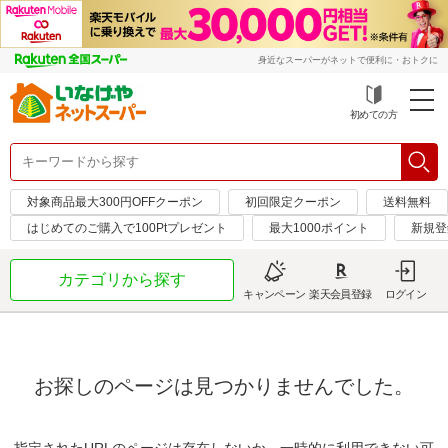
身近なスーパーがネットで便利に・おトクに
初めての方
対象商品最大300円OFFクーポン
初回限定クーポン
送料無料
はじめてのご購入で100Ptプレゼント
最大1000ポイント
新規登
カテゴリから探す
キャンペーン
楽天会員登録
ログイン
お探しのページは見つかりませんでした。
指定されたURLのページは存在しないか、一時的に利用できない可