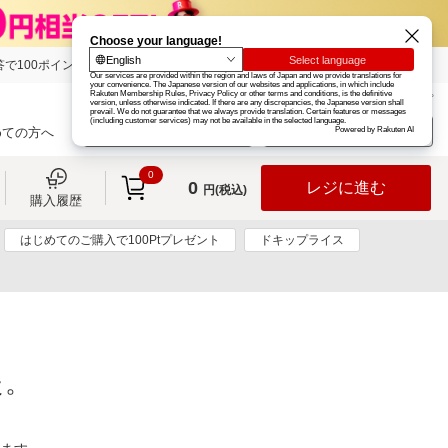
で100ポイント!
楽天グループ
カード
楽天市場
お知らせ
ヘルプ
楽天会員登録
ログイン
めての方へ
0
0
レジに進む
円(税込)
購入履歴
はじめてのご購入で100Ptプレゼント
ドキップライス
た。