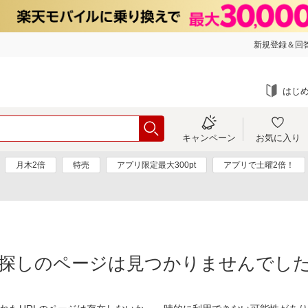
新規登録＆回答
はじ
キャンペーン
お気に入り
月木2倍
特売
アプリ限定最大300pt
アプリで土曜2倍！
探しのページは見つかりませんでし