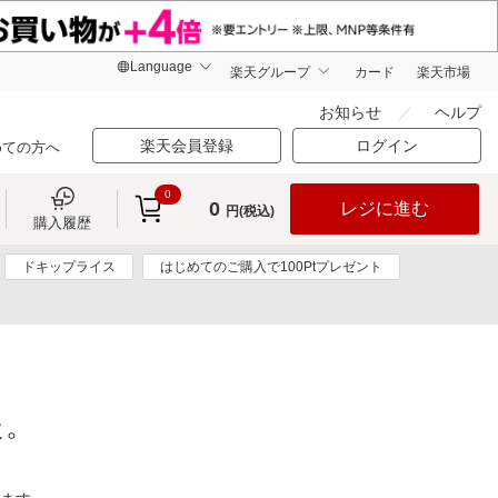
楽天グループ
カード
楽天市場
お知らせ
ヘルプ
楽天会員登録
ログイン
めての方へ
0
0
レジに進む
円(税込)
購入履歴
ドキップライス
はじめてのご購入で100Ptプレゼント
た。