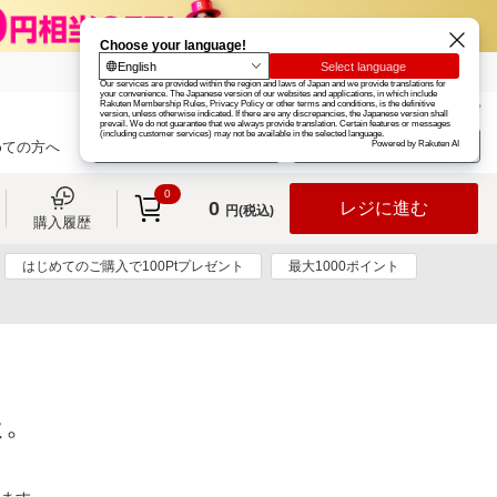
楽天グループ
カード
楽天市場
お知らせ
ヘルプ
楽天会員登録
ログイン
めての方へ
0
0
レジに進む
円(税込)
購入履歴
はじめてのご購入で100Ptプレゼント
最大1000ポイント
た。