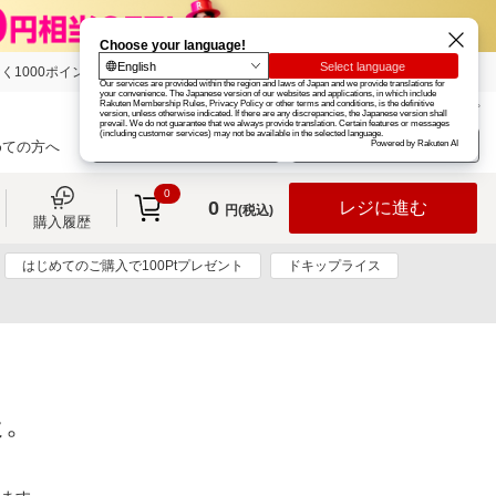
く1000ポイント
楽天グループ
カード
楽天市場
お知らせ
ヘルプ
楽天会員登録
ログイン
めての方へ
0
0
レジに進む
円(税込)
購入履歴
はじめてのご購入で100Ptプレゼント
ドキップライス
た。