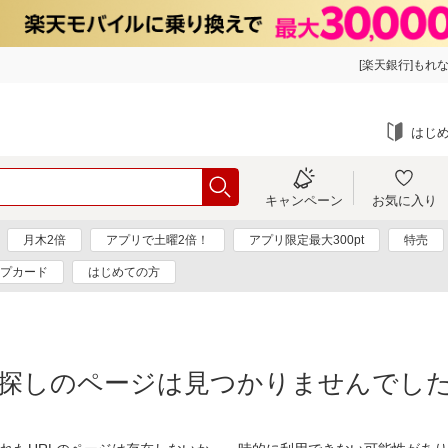
[楽天銀行]もれな
はじ
キャンペーン
お気に入り
月木2倍
アプリで土曜2倍！
アプリ限定最大300pt
特売
プカード
はじめての方
探しのページは見つかりませんでし